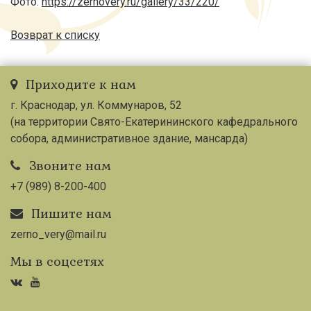
Фото:
https://zernovery.ru/gallery/33/220/
Возврат к списку
Приходите к нам
г. Краснодар, ул. Коммунаров, 52
(на территории Свято-Екатерининского кафедрального
собора, административное здание, мансарда)
Звоните нам
+7 (989) 8-200-400
Пишите нам
zerno_very@mail.ru
Мы в соцсетях