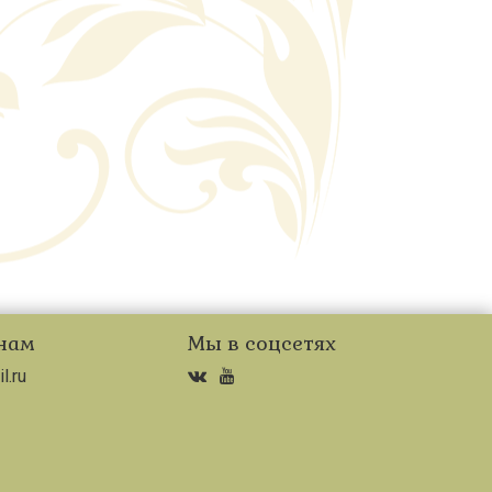
нам
Мы в соцсетях
l.ru