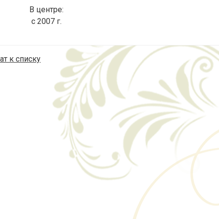
В центре:
с 2007 г.
ат к списку