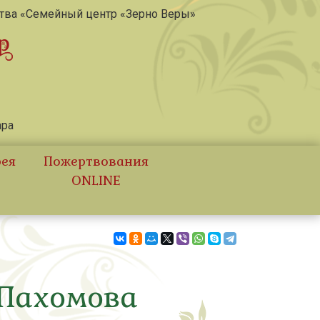
ства «Семейный центр «Зерно Веры»
ара
рея
Пожертвования
ONLINE
 Пахомова