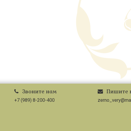
Звоните нам
Пишите 
+7 (989) 8-200-400
zerno_very@mai