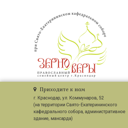
Приходите к нам
г. Краснодар, ул. Коммунаров, 52
(на территории Свято-Екатерининского
кафедрального собора, административное
здание, мансарда)